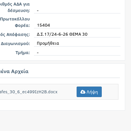
ιθμός ΑΔΑ για
-
δέσμευση:
 Πρωτοκόλλου
15404
Φορέα:
Δ.Σ.17/24-6-26 ΘΕΜΑ 30
μός Απόφασης:
Προμήθεια
 Διαγωνισμού:
-
Τμήμα:
ένα Αρχεία
rafes_30_6_ec499IzH2B.docx
Λήψη