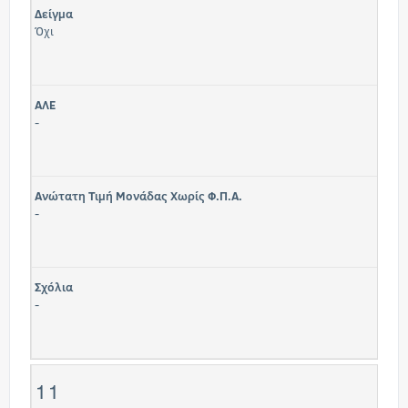
Δείγμα
Όχι
ΑΛΕ
-
Ανώτατη Τιμή Μονάδας Χωρίς Φ.Π.Α.
-
Σχόλια
-
11