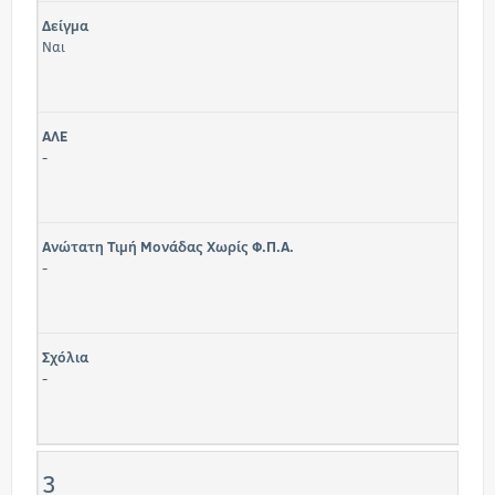
Δείγμα
Ναι
ΑΛΕ
-
Ανώτατη Τιμή Μονάδας Χωρίς Φ.Π.Α.
-
Σχόλια
-
3