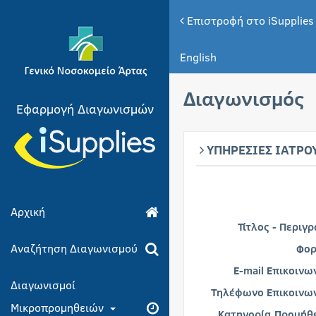
Επιστροφή στο iSupplies
English
Διαγωνισμός
Εφαρμογή Διαγωνισμών
ΥΠΗΡΕΣΙΕΣ ΙΑΤΡΟΥ
Αρχική
Τίτλος - Περιγ
Αναζήτηση Διαγωνισμού
Φορ
E-mail Επικοινω
Διαγωνισμοί
Τηλέφωνο Επικοινων
Μικροπρομηθειών
Κατηγορία Προμήθε