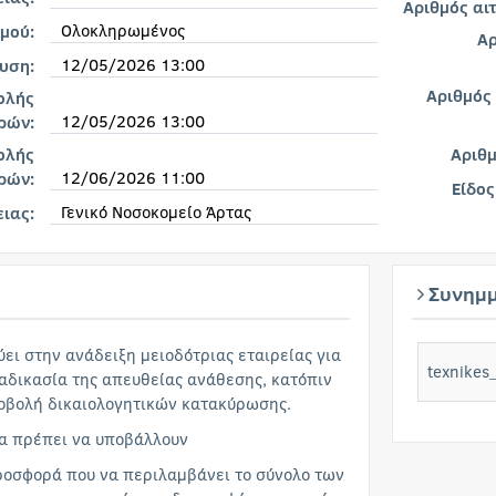
Αριθμός αι
Ολοκληρωμένος
μού:
Αρ
12/05/2026 13:00
υση:
Αριθμός
ολής
12/05/2026 13:00
ρών:
ολής
Αριθ
12/06/2026 11:00
ρών:
Είδος
Γενικό Νοσοκομείο Άρτας
ειας:
Συνημμ
ει στην ανάδειξη μειοδότριας εταιρείας για
texnikes
ιαδικασία της απευθείας ανάθεσης, κατόπιν
οβολή δικαιολογητικών κατακύρωσης.
θα πρέπει να υποβάλλουν
προσφορά που να περιλαμβάνει το σύνολο των