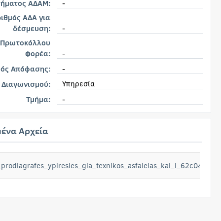
-
τήματος ΑΔΑΜ:
ιθμός ΑΔΑ για
-
δέσμευση:
 Πρωτοκόλλου
-
Φορέα:
-
μός Απόφασης:
Υπηρεσία
 Διαγωνισμού:
-
Τμήμα:
ένα Αρχεία
_prodiagrafes_ypiresies_gia_texnikos_asfaleias_kai_i_62c0454Ej