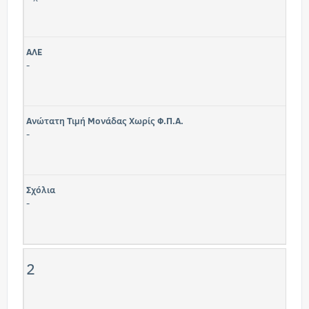
ΑΛΕ
-
Ανώτατη Τιμή Μονάδας Χωρίς Φ.Π.Α.
-
Σχόλια
-
2