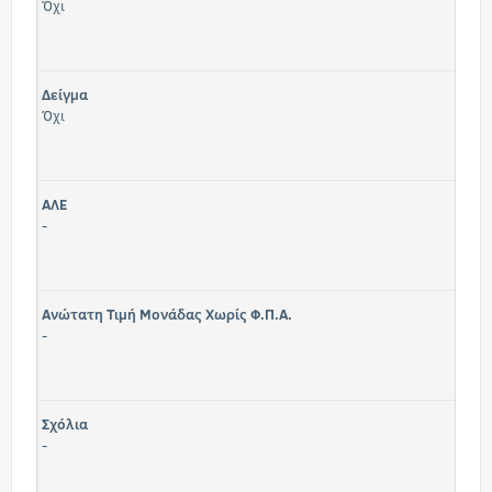
Όχι
Δείγμα
Όχι
ΑΛΕ
-
Ανώτατη Τιμή Μονάδας Χωρίς Φ.Π.Α.
-
Σχόλια
-