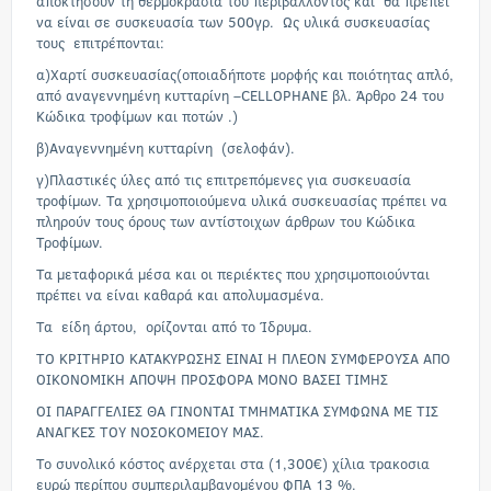
αποκτήσουν τη θερμοκρασία του περιβάλλοντος και θα πρέπει
να είναι σε συσκευασία των 500γρ. Ως υλικά συσκευασίας
τους επιτρέπονται:
α)Χαρτί συσκευασίας(οποιαδήποτε μορφής και ποιότητας απλό,
από αναγεννημένη κυτταρίνη –CELLOPHANE βλ. Άρθρο 24 του
Κώδικα τροφίμων και ποτών .)
β)Αναγεννημένη κυτταρίνη (σελοφάν).
γ)Πλαστικές ύλες από τις επιτρεπόμενες για συσκευασία
τροφίμων. Τα χρησιμοποιούμενα υλικά συσκευασίας πρέπει να
πληρούν τους όρους των αντίστοιχων άρθρων του Κώδικα
Τροφίμων.
Τα μεταφορικά μέσα και οι περιέκτες που χρησιμοποιούνται
πρέπει να είναι καθαρά και απολυμασμένα.
Τα είδη άρτου, ορίζονται από το Ίδρυμα.
ΤΟ ΚΡΙΤΗΡΙΟ ΚΑΤΑΚΥΡΩΣΗΣ ΕΙΝΑΙ Η ΠΛΕΟΝ ΣΥΜΦΕΡΟΥΣΑ ΑΠΟ
ΟΙΚΟΝΟΜΙΚΗ ΑΠΟΨΗ ΠΡΟΣΦΟΡΑ ΜΟΝΟ ΒΑΣΕΙ ΤΙΜΗΣ
ΟΙ ΠΑΡΑΓΓΕΛΙΕΣ ΘΑ ΓΙΝΟΝΤΑΙ ΤΜΗΜΑΤΙΚΑ ΣΥΜΦΩΝΑ ΜΕ ΤΙΣ
ΑΝΑΓΚΕΣ ΤΟΥ ΝΟΣΟΚΟΜΕΙΟΥ ΜΑΣ.
Το συνολικό κόστος ανέρχεται στα (1,300€) χίλια τρακοσια
ευρώ περίπου συμπεριλαμβανομένου ΦΠΑ 13 %.