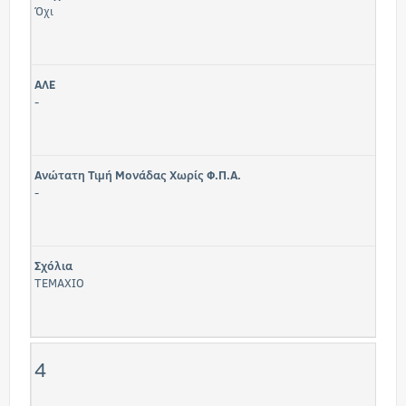
Όχι
ΑΛΕ
-
Ανώτατη Τιμή Μονάδας Χωρίς Φ.Π.Α.
-
Σχόλια
TEMAXIO
4