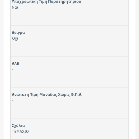
Υποχρεωτική Τιμή Παρατηρητηρίου
Ναι
Δείγμα
Όχι
ΑΛΕ
-
Ανώτατη Τιμή Μονάδας Χωρίς Φ.Π.Α.
-
Σχόλια
TEMAXIO