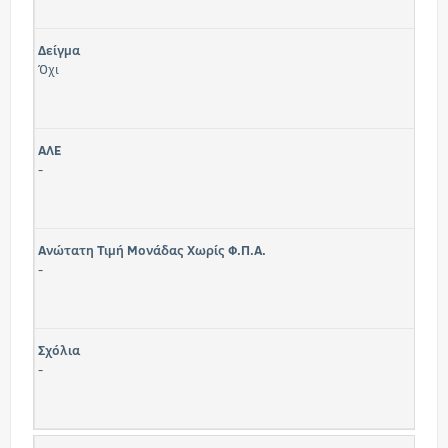
Δείγμα
Όχι
ΑΛΕ
-
Ανώτατη Τιμή Μονάδας Χωρίς Φ.Π.Α.
-
Σχόλια
-