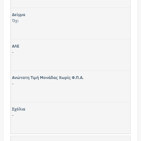
Δείγμα
Όχι
ΑΛΕ
-
Ανώτατη Τιμή Μονάδας Χωρίς Φ.Π.Α.
-
Σχόλια
-