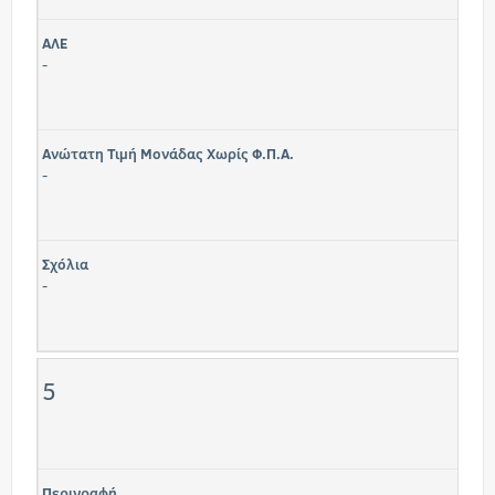
ΑΛΕ
-
Ανώτατη Τιμή Μονάδας Χωρίς Φ.Π.Α.
-
Σχόλια
-
5
Περιγραφή