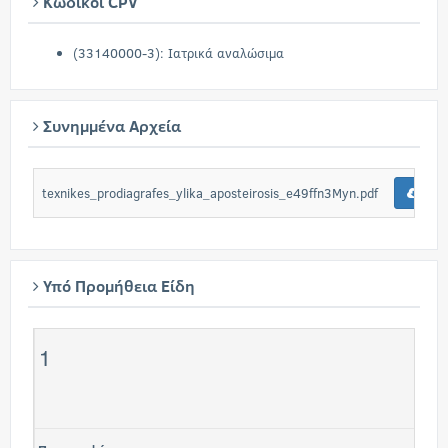
Κωδικοί CPV
(33140000-3): Ιατρικά αναλώσιμα
Συνημμένα Αρχεία
texnikes_prodiagrafes_ylika_aposteirosis_e49ffn3Myn.pdf
Λήψ
Υπό Προμήθεια Είδη
1