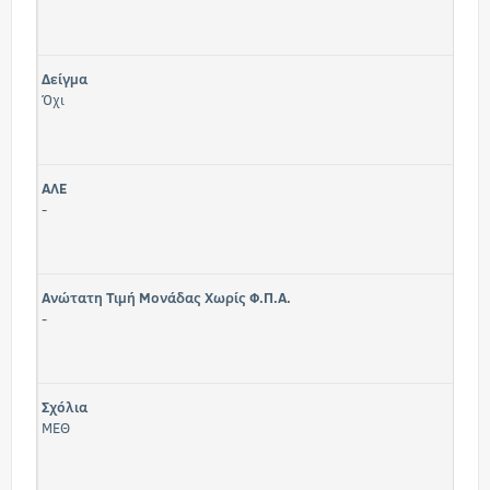
Δείγμα
Όχι
ΑΛΕ
-
Ανώτατη Τιμή Μονάδας Χωρίς Φ.Π.Α.
-
Σχόλια
ΜΕΘ