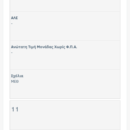
ΑΛΕ
-
Ανώτατη Τιμή Μονάδας Χωρίς Φ.Π.Α.
-
Σχόλια
ΜΕΘ
11