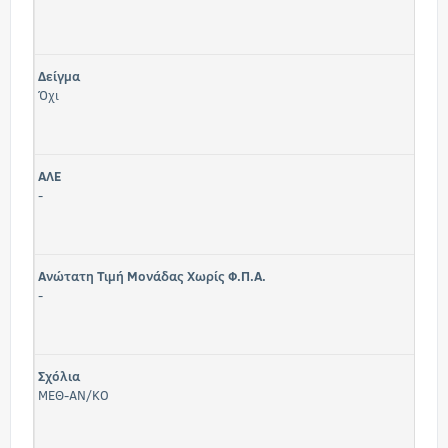
Δείγμα
Όχι
ΑΛΕ
-
Ανώτατη Τιμή Μονάδας Χωρίς Φ.Π.Α.
-
Σχόλια
ΜΕΘ-ΑΝ/ΚΟ