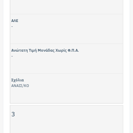
ΑΛΕ
-
Ανώτατη Τιμή Μονάδας Χωρίς Φ.Π.Α.
-
Σχόλια
ΑΝΑΙΣ/ΚΟ
3