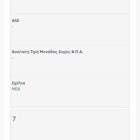
ΑΛΕ
-
Ανώτατη Τιμή Μονάδας Χωρίς Φ.Π.Α.
-
Σχόλια
ΜΕΘ
7